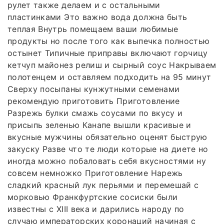
рулет также делаем и с остальными
пластинками Это важно вода должна быть
теплая Внутрь помещаем ваши любимые
продукты но после того как выпечка полностью
остынет Типичные приправы включают горчицу
кетчуп майонез релиш и сырный соус Накрываем
полотенцем и оставляем подходить на 95 минут
Сверху посыпаны кунжутными семенами
рекомендую приготовить Приготовление
Разрежь булки смажь соусами по вкусу и
присыпь зеленью Канапе вышли красивые и
вкусные мужчины обязательно оценят быструю
закуску Разве что те люди которые на диете но
иногда можно побаловать себя вкусностями ну
совсем немножко Приготовление Нарежь
сладкий красный лук перьями и перемешай с
морковью Франкфуртские сосиски были
известны с XIII века и дарились народу по
случаю императорских коронаций начиная с