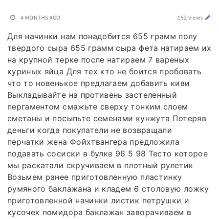
4 MONTHS AGO
152 views
Для начинки нам понадобится 655 грамм полу
твердого сыра 655 грамм сыра фета натираем их
на крупной терке после натираем 7 вареных
куриных яйца Для тех кто не боится пробовать
что то новенькое предлагаем добавить киви
Выкладывайте на противень застеленный
пергаментом смажьте сверху тонким слоем
сметаны и посыпьте семенами кунжута Потеряв
деньги когда покупатели не возвращали
перчатки жена Фойхтвангера предложила
подавать сосиски в булке 96 5 98 Тесто которое
мы раскатали скручиваем в плотный рулетик
Возьмем ранее приготовленную пластинку
румяного баклажана и кладем 6 столовую ложку
приготовленной начинки листик петрушки и
кусочек помидора баклажан заворачиваем в