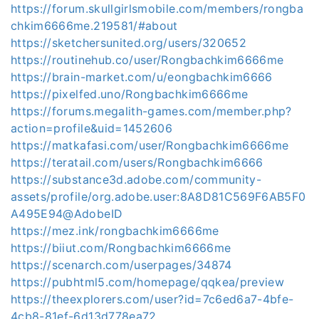
https://forum.skullgirlsmobile.com/members/rongba
chkim6666me.219581/#about
https://sketchersunited.org/users/320652
https://routinehub.co/user/Rongbachkim6666me
https://brain-market.com/u/eongbachkim6666
https://pixelfed.uno/Rongbachkim6666me
https://forums.megalith-games.com/member.php?
action=profile&uid=1452606
https://matkafasi.com/user/Rongbachkim6666me
https://teratail.com/users/Rongbachkim6666
https://substance3d.adobe.com/community-
assets/profile/org.adobe.user:8A8D81C569F6AB5F0
A495E94@AdobeID
https://mez.ink/rongbachkim6666me
https://biiut.com/Rongbachkim6666me
https://scenarch.com/userpages/34874
https://pubhtml5.com/homepage/qqkea/preview
https://theexplorers.com/user?id=7c6ed6a7-4bfe-
4cb8-81ef-6d13d778ea72