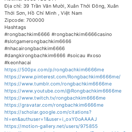
Địa chỉ: 39 Trần Văn Mười, Xuân Thới Đông, Xuân
Thới Sơn, Hồ Chí Minh , Việt Nam
Zipcode: 700000
Hashtags
#rongbachkim6666 #rongbachkim6666casino
#slotgamerongbachkim6666
#nhacairongbachkim6666
#dangkirongbachkim6666 #soicau #xoso
#keonhacai
https://500px.com/p/rongbachkim6666me
https://www.pinterest.com/Rongbachkim6666me/
https://www.tumblr.com/rongbachkim6666me
https://www.youtube.com/@Rongbachkim6666me
https://www.twitch.tv/rongbachkim6666me
https://gravatar.com/rongbachkim6666me
https://scholar.google.com/citations?
hl=en&authuser=1&user=i_oxY0oAAAAJ
https://motion-gallery.net/users/975855