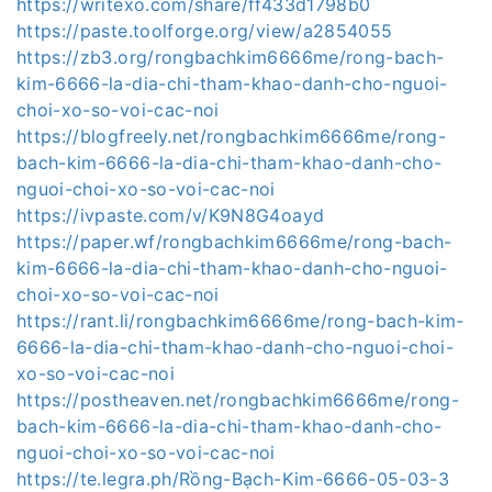
https://writexo.com/share/ff433d1798b0
https://paste.toolforge.org/view/a2854055
https://zb3.org/rongbachkim6666me/rong-bach-
kim-6666-la-dia-chi-tham-khao-danh-cho-nguoi-
choi-xo-so-voi-cac-noi
https://blogfreely.net/rongbachkim6666me/rong-
bach-kim-6666-la-dia-chi-tham-khao-danh-cho-
nguoi-choi-xo-so-voi-cac-noi
https://ivpaste.com/v/K9N8G4oayd
https://paper.wf/rongbachkim6666me/rong-bach-
kim-6666-la-dia-chi-tham-khao-danh-cho-nguoi-
choi-xo-so-voi-cac-noi
https://rant.li/rongbachkim6666me/rong-bach-kim-
6666-la-dia-chi-tham-khao-danh-cho-nguoi-choi-
xo-so-voi-cac-noi
https://postheaven.net/rongbachkim6666me/rong-
bach-kim-6666-la-dia-chi-tham-khao-danh-cho-
nguoi-choi-xo-so-voi-cac-noi
https://te.legra.ph/Rồng-Bạch-Kim-6666-05-03-3