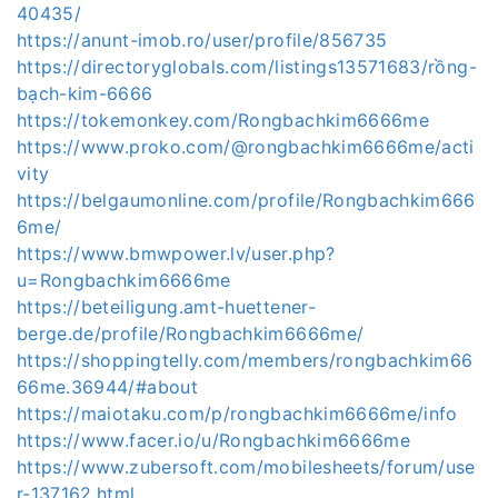
40435/
https://anunt-imob.ro/user/profile/856735
https://directoryglobals.com/listings13571683/rồng-
bạch-kim-6666
https://tokemonkey.com/Rongbachkim6666me
https://www.proko.com/@rongbachkim6666me/acti
vity
https://belgaumonline.com/profile/Rongbachkim666
6me/
https://www.bmwpower.lv/user.php?
u=Rongbachkim6666me
https://beteiligung.amt-huettener-
berge.de/profile/Rongbachkim6666me/
https://shoppingtelly.com/members/rongbachkim66
66me.36944/#about
https://maiotaku.com/p/rongbachkim6666me/info
https://www.facer.io/u/Rongbachkim6666me
https://www.zubersoft.com/mobilesheets/forum/use
r-137162.html