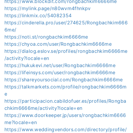
https://www.blockdit.com/rongbachkim6666me
https://mylink.page/n80wvm4fhnkpv
https://linkmix.co/54082354
https://cinderella.pro/user/274625/Rongbachkim666
6me/
https://noti.st/rongbachkim6666me
https://chyoa.com/user/Rongbachkim6666me
https://dialog.eslov.se/profiles/rongbachkim6666me
/activity?locale=en
https://hukukevi.net/user/Rongbachkim6666me
https://lifeinsys.com/user/rongbachkim6666me
https://shareyoursocial.com/Rongbachkim6666me
https://talkmarkets.com/profile/rongbachkim6666m
e
https://participacion.cabildofuer.es/profiles/Rongba
chkim6666me/activity?locale=en
https://www.doorkeeper.jp/users/rongbachkim6666
me?locale=en
https://www.weddingvendors.com/directory/profile/