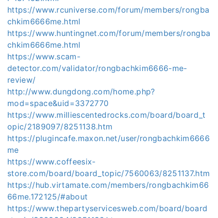
https://www.rcuniverse.com/forum/members/rongba
chkim6666me.html
https://www.huntingnet.com/forum/members/rongba
chkim6666me.html
https://www.scam-
detector.com/validator/rongbachkim6666-me-
review/
http://www.dungdong.com/home.php?
mod=space&uid=3372770
https://www.milliescentedrocks.com/board/board_t
opic/2189097/8251138.htm
https://plugincafe.maxon.net/user/rongbachkim6666
me
https://www.coffeesix-
store.com/board/board_topic/7560063/8251137.htm
https://hub.virtamate.com/members/rongbachkim66
66me.172125/#about
https://www.thepartyservicesweb.com/board/board