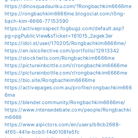
https://dinosquadsuriku.com/?Rongbachkim6666me
https://rongbachkim6666me.blogocial.com/rồng-
bạch-kim-6666-77153590
https://activeprospect.fogbugz.com/default.asp?
pg=pgPublicView&sTicket=161015_2agek3er
https://idol.st/user/170205/Rongbachkim6666me/
https://en.islcollective.com/portfolio/12913342
https://stocktwits.com/Rongbachkim6666me
https://pictureinbottle.com/r/rongbachkim6666me
https://pictureinbottle.com/r/rongbachkim6666me
https://bio.site/Rongbachkim6666me
https://activepages.com.au/profile/rongbachkim666
6me
https://blender.community/Rongbachkim6666me/
https://www.intensedebate.com/people/Rongbachki
m6666
https://www.aipictors.com/en/users/b9cb2688-
4f65-441e-bcb0-f4d0108fe5fc